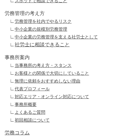
∟
スポットで相談できること
労務管理の考え方
∟
労務管理を社内でやるリスク
∟
中小企業の規模別労務管理
∟
中小企業の労務管理を支える社労士として
∟
社労士に相談できること
事務所案内
∟
当事務所の考え方・スタンス
∟
お客様との関係で大切にしていること
∟
無理に依頼をおすすめしない理由
∟
代表プロフィール
∟
対応エリア・オンライン対応について
∟
事務所概要
∟
よくあるご質問
∟
初回相談について
労務コラム