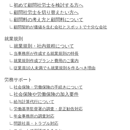
∟
初めて顧問社労士を検討する方へ
∟
顧問社労士を切り替えたい方へ
∟
顧問料の考え方と顧問料について
∟
顧問契約が価値を生む会社とスポットで十分な会社
就業規則
∟
就業規則・社内規程について
∟
当事務所が作成する就業規則の特長
∟
就業規則作成プランと費用のご案内
∟
従業員10人未満でも就業規則を作るべき理由
労務サポート
∟
社会保険・労働保険の手続きについて
∟
社会保険や労働保険の加入要件
∟
給与計算代行について
∟
労働基準監督署の調査・是正勧告対応
∟
年金事務所の調査対応
∟
問題社員・トラブル対応