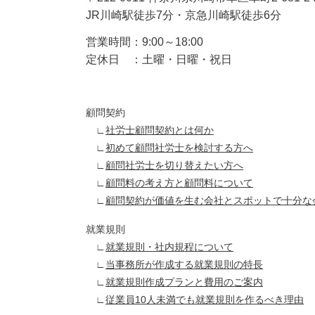
JR川崎駅徒歩7分・京急川崎駅徒歩6分
営業時間：9:00～18:00
定休日 ：土曜・日曜・祝日
顧問契約
∟
社労士顧問契約とは何か
∟
初めて顧問社労士を検討する方へ
∟
顧問社労士を切り替えたい方へ
∟
顧問料の考え方と顧問料について
∟
顧問契約が価値を生む会社とスポットで十分な
就業規則
∟
就業規則・社内規程について
∟
当事務所が作成する就業規則の特長
∟
就業規則作成プランと費用のご案内
∟
従業員10人未満でも就業規則を作るべき理由