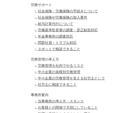
労務サポート
∟
社会保険・労働保険の手続きについて
∟
社会保険や労働保険の加入要件
∟
給与計算代行について
∟
労働基準監督署の調査・是正勧告対応
∟
年金事務所の調査対応
∟
問題社員・トラブル対応
∟
スポットで相談できること
労務管理の考え方
∟
労務管理を社内でやるリスク
∟
中小企業の規模別労務管理
∟
中小企業の労務管理を支える社労士として
∟
社労士に相談できること
事務所案内
∟
当事務所の考え方・スタンス
∟
お客様との関係で大切にしていること