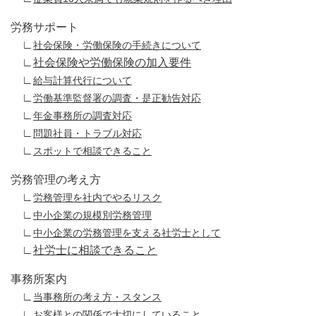
労務サポート
∟
社会保険・労働保険の手続きについて
∟
社会保険や労働保険の加入要件
∟
給与計算代行について
∟
労働基準監督署の調査・是正勧告対応
∟
年金事務所の調査対応
∟
問題社員・トラブル対応
∟
スポットで相談できること
労務管理の考え方
∟
労務管理を社内でやるリスク
∟
中小企業の規模別労務管理
∟
中小企業の労務管理を支える社労士として
∟
社労士に相談できること
事務所案内
∟
当事務所の考え方・スタンス
∟
お客様との関係で大切にしていること