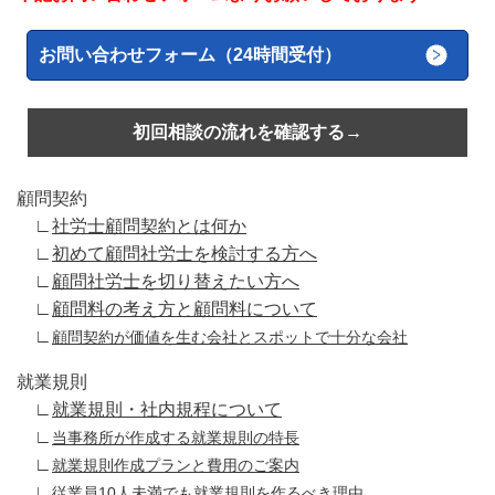
お問い合わせフォーム（24時間受付）
初回相談の流れを確認する→
顧問契約
∟
社労士顧問契約とは何か
∟
初めて顧問社労士を検討する方へ
∟
顧問社労士を切り替えたい方へ
∟
顧問料の考え方と顧問料について
∟
顧問契約が価値を生む会社とスポットで十分な会社
就業規則
∟
就業規則・社内規程について
∟
当事務所が作成する就業規則の特長
∟
就業規則作成プランと費用のご案内
∟
従業員10人未満でも就業規則を作るべき理由