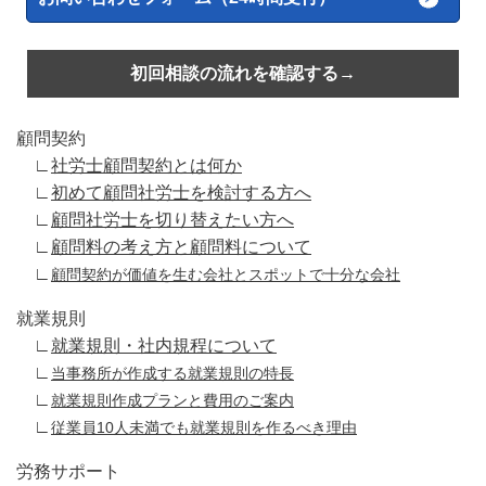
初回相談の流れを確認する→
顧問契約
∟
社労士顧問契約とは何か
∟
初めて顧問社労士を検討する方へ
∟
顧問社労士を切り替えたい方へ
∟
顧問料の考え方と顧問料について
∟
顧問契約が価値を生む会社とスポットで十分な会社
就業規則
∟
就業規則・社内規程について
∟
当事務所が作成する就業規則の特長
∟
就業規則作成プランと費用のご案内
∟
従業員10人未満でも就業規則を作るべき理由
労務サポート