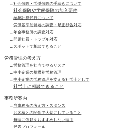
∟
社会保険・労働保険の手続きについて
∟
社会保険や労働保険の加入要件
∟
給与計算代行について
∟
労働基準監督署の調査・是正勧告対応
∟
年金事務所の調査対応
∟
問題社員・トラブル対応
∟
スポットで相談できること
労務管理の考え方
∟
労務管理を社内でやるリスク
∟
中小企業の規模別労務管理
∟
中小企業の労務管理を支える社労士として
∟
社労士に相談できること
事務所案内
∟
当事務所の考え方・スタンス
∟
お客様との関係で大切にしていること
∟
無理に依頼をおすすめしない理由
∟
代表プロフィール